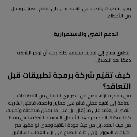
وجود خطوات واضحة في التنفيذ يدل على تنظيم العمل، ويقلل
من الأخطاء.
الدعم الفني والاستمرارية
التطبيق يحتاج إلى تحديث مستمر، لذلك يجب أن توفر الشركة
دعمًا بعد الإطلاق.
كيف تقيّم شركة برمجة تطبيقات قبل
التعاقد؟
قبل حسم قرارك، يصبح من الضروري الانتقال من الانطباعات
العامة إلى تقييم عملي قائم على معايير واضحة، فاختيار الشريك
التقني لا يعتمد على ما يُقال، بل على ما يمكن ملاحظته وتحليله،
كما يمكنك البدء بمراجعة الأعمال السابقة للشركة، ليس فقط
من حيث العدد، بل من حيث جودة التنفيذ ومدى توافقها مع
احتياجات السوق، ويلي ذلك الاطلاع على آراء العملاء السابقين،