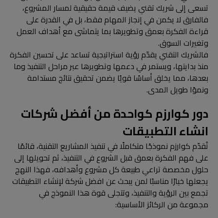
تسعى إلى شريك تقني يضيف قيمة حقيقية لمسار المشروع،
فالفارق لا يكمن في إنجاز المهام فقط، بل في القدرة على
قراءة الفكرة بعمق وتطويرها بما يتماشى مع أهداف العمل
وتغيرات السوق.
فالشريك التقني يقدّم رؤية استراتيجية تساعد على تحسين الفكرة
منذ بدايتها، ويستمر في دعمها وتطويرها عبر مراحل التنفيذ وما
بعدها، مما يخلق أساسًا قويًا يضمن تحقيق نتائج مستدامة
ونموًا طويل المدى.
دور كوارزم كواحدة من أفضل شركات
انشاء التطبيقات
تُقدّم كوارزم نموذجًا متكاملًا في تنفيذ المشاريع التقنية، قائمًا
على فهم الفكرة بعمق قبل الشروع في التنفيذ، ثم تحويلها إلى
حلول مخصصة تراعي طبيعة كل مشروع وأهدافه، فهذا النهج
يجعلها خيارًا مناسبًا لمن يبحث عن افضل شركة لإنشاء التطبيقات
تجمع بين الرؤية والتنفيذ، وتتجلى قوة هذا النموذج في
مجموعة من الركائز الأساسية: