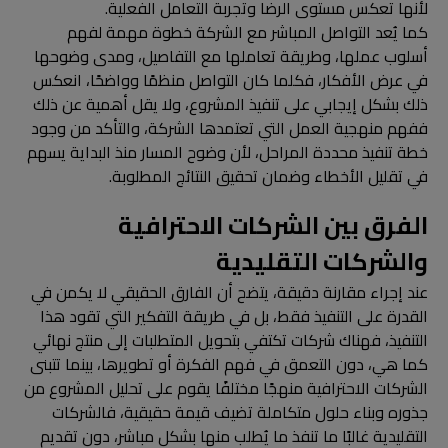
لأنها تعكس مستوى الرضا وتجربة التعامل الفعلية.
كما يُعد التواصل المباشر مع الشركة خطوة مهمة لفهم
أسلوب عملها، وطريقة تعاملها مع التفاصيل، ومدى وضوحها
في عرض الأفكار، فكلما كان التواصل منظمًا وواضحًا، انعكس
ذلك بشكل إيجابي على تنفيذ المشروع، ولا يقل أهمية عن ذلك
ففهم منهجية العمل التي تعتمدها الشركة، والتأكد من وجود
خطة تنفيذ محددة المراحل، لأن وضوح المسار منذ البداية يسهم
في تقليل الأخطاء وضمان تحقيق النتائج المطلوبة.
الفرق بين الشركات الاحترافية
والشركات التقليدية
عند إجراء مقارنة دقيقة، يتضح أن الفارق الحقيقي لا يكمن في
القدرة على التنفيذ فقط، بل في طريقة التفكير التي تقود هذا
التنفيذ، فهناك شركات تكتفي بتحويل المتطلبات إلى منتج نهائي
كما هي، دون التعمق في فهم الفكرة أو تطويرها، بينما تتبنى
الشركات الاحترافية منهجًا مختلفًا يقوم على تحليل المشروع من
جذوره وبناء حلول متكاملة تضيف قيمة حقيقية، فالشركات
التقليدية غالبًا ما تنفذ ما يُطلب منها بشكل مباشر، دون تقديم