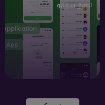
تطبيق سـولفو