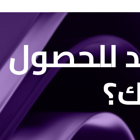
 للحصول 
ك؟