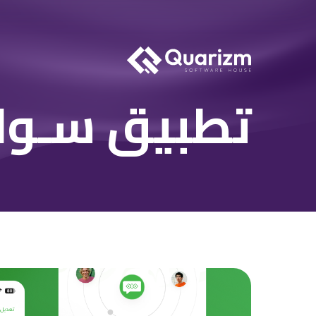
تطبيق سـول