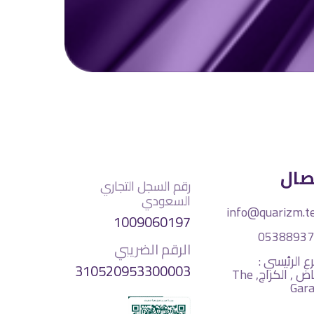
صال
رقم السجل التجاري
السعودي
info@quarizm.t
1009060197
05388937
الرقم الضريبي
ع الرئيسي :
310520953300003
الرياض , الكراچ, The
Gar