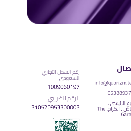
صال
رقم السجل التجاري
السعودي
info@quarizm.t
1009060197
05388937
الرقم الضريبي
ع الرئيسي :
310520953300003
الرياض , الكراچ, The
Gar