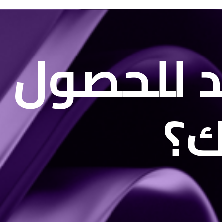
 للحصول 
ك؟